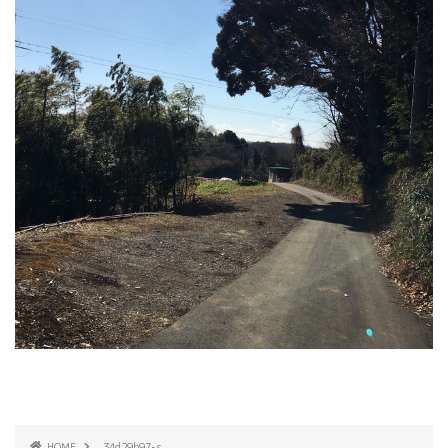
HOME
34d29b97-s