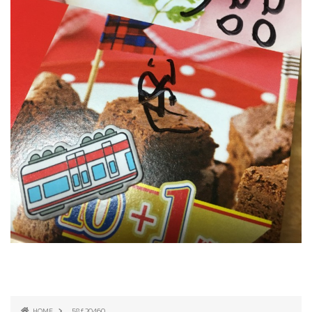
HOME
58f20460