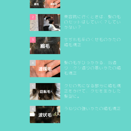
美容院に行くときは、髪の毛
2
のセットはしていく？してい
かない？
ちぢれ毛系のくせ毛のかたの
3
縮毛矯正
髪の毛がひっかかる、指通
4
り・クシ通りの悪いかたの縮
毛矯正
クセの気になる部分に縮毛矯
5
正をかけて、クセを生かした
髪型に。
うねりの強いかたの縮毛矯正
6