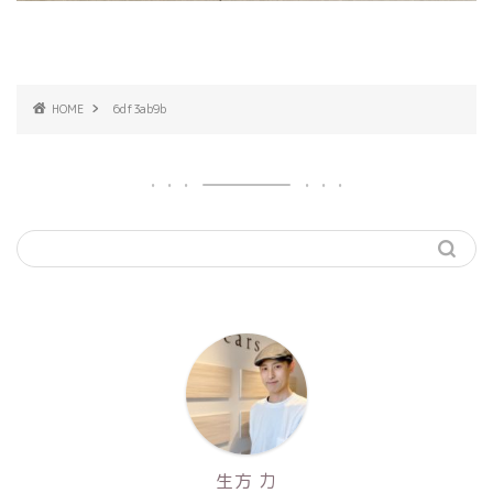
HOME
6df3ab9b
生方 力