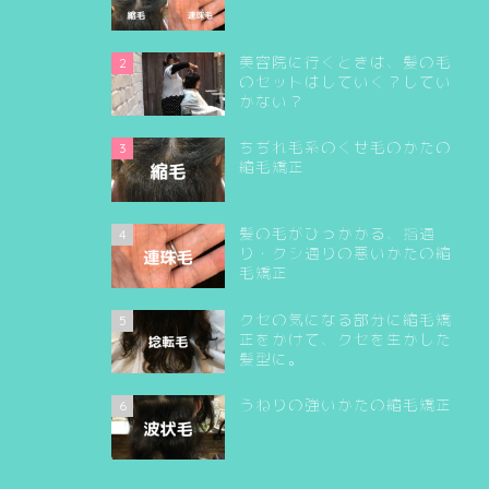
美容院に行くときは、髪の毛
2
のセットはしていく？してい
かない？
ちぢれ毛系のくせ毛のかたの
3
縮毛矯正
髪の毛がひっかかる、指通
4
り・クシ通りの悪いかたの縮
毛矯正
クセの気になる部分に縮毛矯
5
正をかけて、クセを生かした
髪型に。
うねりの強いかたの縮毛矯正
6