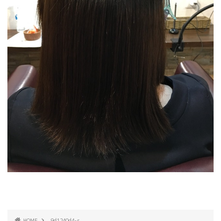
HOME
9d1240d4-s