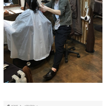
HOME
a99c90dc-s