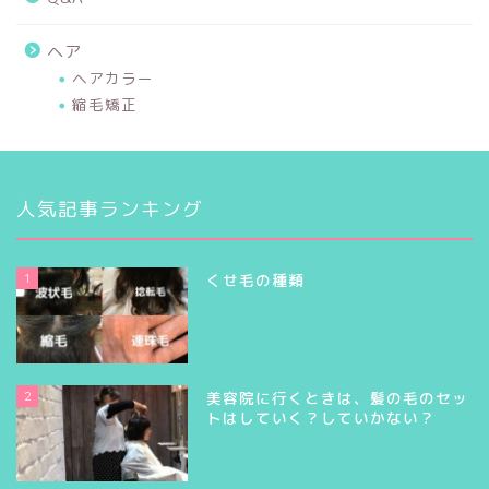
ヘア
ヘアカラー
縮毛矯正
人気記事ランキング
1
くせ毛の種類
2
美容院に行くときは、髪の毛のセッ
トはしていく？していかない？