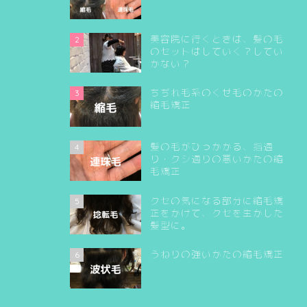
美容院に行くときは、髪の毛
2
のセットはしていく？してい
かない？
ちぢれ毛系のくせ毛のかたの
3
縮毛矯正
髪の毛がひっかかる、指通
4
り・クシ通りの悪いかたの縮
毛矯正
クセの気になる部分に縮毛矯
5
正をかけて、クセを生かした
髪型に。
うねりの強いかたの縮毛矯正
6