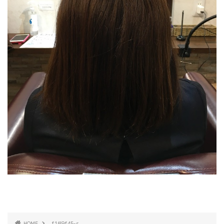
HOME
f1ff9f45-s