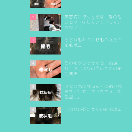
美容院に行くときは、髪の毛
2
のセットはしていく？してい
かない？
ちぢれ毛系のくせ毛のかたの
3
縮毛矯正
髪の毛がひっかかる、指通
4
り・クシ通りの悪いかたの縮
毛矯正
クセの気になる部分に縮毛矯
5
正をかけて、クセを生かした
髪型に。
うねりの強いかたの縮毛矯正
6